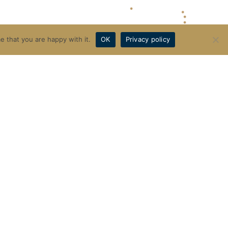
完成
谈会
e that you are happy with it.
OK
Privacy policy