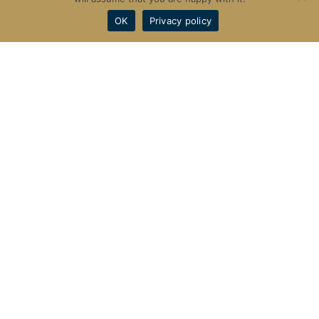
OK
Privacy policy
King’s Road Park
_
£ 790,000 起
富勒姆地区是英国历史上传统的富人区，最早在1908
年，该区域就曾举办过奥林匹克比赛，BBC电视台中
心更是坐落在该区，全欧洲最大的购物中心Westfield
伦敦 2 区