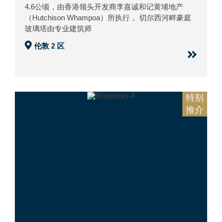
4.6公顷，由香港领头开发商李嘉诚和记黄埔地产
（Hutchison Whampoa）所执行， 切尔西河畔豪庭
玻璃塔由专业建筑师
伦敦 2 区
特别
推介