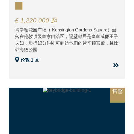
£ 1,220,000 起
肯辛顿花园广场（ Kensington Gardens Square）坐
落在伦敦顶级皇家自治区，隔壁邻居是皇室威廉王子
夫妇，步行13分钟即可到达他们的肯辛顿宫殿，且比
邻海德公园
伦敦 1 区
售罄