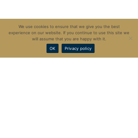
We use cookies to ensure that we give you the best
experience on our website. If you continue to use this site we
will assume that you are happy with it.
OK
Privacy policy
联系我们
New Broad Street House
35 New Broad St
Liverpool St
London EC2M 1NH
info@aregroup.co.uk
微信：zhizun6688